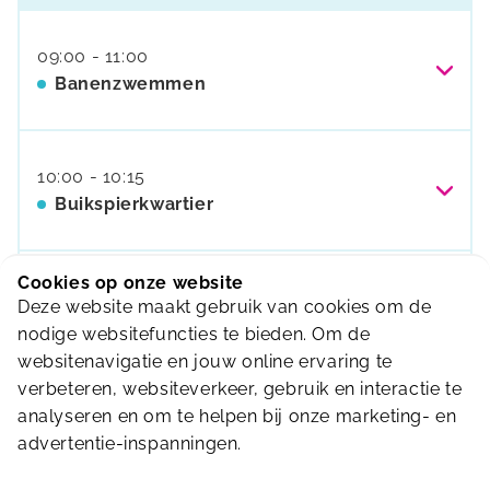
Bekijk activiteit
Los ticket
€
5,95
12-Bezoekenkaart
€
59,50
09:00 - 11:00
Banenzwemmen
Los E-ticket
€
5,95
Pas (eenmalig)
€
6,00
Los ticket
€
5,95
12-bezoekenkaart
€
59,50
10:00 - 10:15
Bekijk activiteit
Buikspierkwartier
Los E-ticket
€
5,95
Abonnement
€
68,85
Cookies op onze website
Gratis bij deelname aan
€
0,00
Abonnement
€
68,85
10:00 - 11:00
Pas (eenmalig)
€
6,00
Deze website maakt gebruik van cookies om de
banenzwemmen
Banenzwemmen in het instructiebad
nodige websitefuncties te bieden. Om de
12-Bezoekenkaart
€
59,50
websitenavigatie en jouw online ervaring te
Bekijk activiteit
Bekijk activiteit
verbeteren, websiteverkeer, gebruik en interactie te
Los ticket
€
5,95
analyseren en om te helpen bij onze marketing- en
11:00 - 20:00
Pas (eenmalig)
€
6,00
advertentie-inspanningen.
Vrijzwemmen XL
Los E-ticket
€
5,95