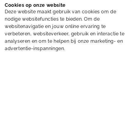
Cookies op onze website
Deze website maakt gebruik van cookies om de
nodige websitefuncties te bieden. Om de
websitenavigatie en jouw online ervaring te
verbeteren, websiteverkeer, gebruik en interactie te
analyseren en om te helpen bij onze marketing- en
Predicaat Koninklijk
advertentie-inspanningen.
Op 4 april 2024 heeft Sportfondsen Nederland B.V.
het Predicaat Koninklijk in ontvangst mogen nemen,
omdat Sportfondsen meer dan 100 jaar bestaat en
een vooraanstaande plaats inneemt in het Koninkrijk
der Nederlanden. Een kroon op ons werk voor een
vitaal Nederland. Lees meer. (link naar:
https://www.sportfondsen.nl/partner/nieuws-
overzicht/predicaat-koninklijk-voor-sportfondsen
Vitaliteitspartner gemeenten
Koninklijke Sportfondsen is er voor iedereen. Ook
als er barrières zijn om in beweging te komen door