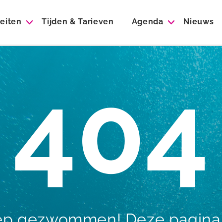
teiten
Tijden & Tarieven
Agenda
Nieuws
404
iep gezwommen! Deze pagina i