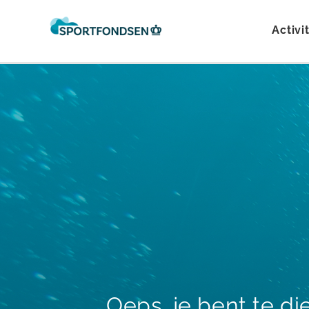
Activi
Oeps, je bent te d